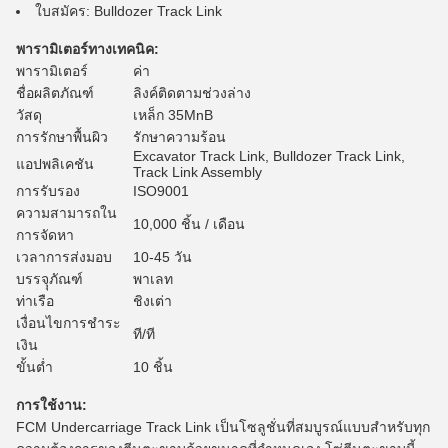
ใบสมัคร: Bulldozer Track Link
พารามิเตอร์ทางเทคนิค:
พารามิเตอร์
ค่า
ชื่อผลิตภัณฑ์
ลิงค์ติดตามช่วงล่าง
วัสดุ
เหล็ก 35MnB
การรักษาพื้นผิว
รักษาความร้อน
Excavator Track Link, Bulldozer Track Link,
แอปพลิเคชัน
Track Link Assembly
การรับรอง
ISO9001
ความสามารถใน
10,000 ชิ้น / เดือน
การจัดหา
เวลาการส่งมอบ
10-45 วัน
บรรจุุภัณฑ์
พาเลท
ท่าเรือ
ชิงเต่า
เงื่อนไขการชำระ
ที/ที
เงิน
ขั้นต่ำ
10 ชิ้น
การใช้งาน:
FCM Undercarriage Track Link เป็นโซลูชั่นที่สมบูรณ์แบบสำหรับทุก