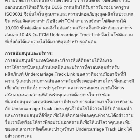
ความต้องการของตีนตะขาบด้วยขนาดที่กำหนดเอง โซ่ตีนตะขาบนี้
ออกแบบมาให้พอดีกับรุ่น D155 รถดันดินได้รับการรับรองมาตรฐาน
ISO9001 จึงมั่นใจในคุณภาพและความปลอดภัยสูงสุดผลิตในประเทศ
จีน พร้อมจัดส่งจากท่าเรือชิงเต่าFCM สามารถจัดหาโซ่ติดตามได้
10,000 ชิ้นต่อเดือน คุณจึงไม่ต้องกังวลเรื่องสต็อกสินค้าด้วยเวลาการ
ส่งมอบ 10-45 วัน FCM Undercarriage Track Link จึงเป็นโซ่ติดตาม
ที่เชื่อถือได้และวางใจได้มากที่สุดสำหรับรถดันดิน
การสนับสนุนและบริการ:
การสนับสนุนด้านเทคนิคและบริการลิงค์ติดตามใต้ท้องรถ
เราให้การสนับสนุนด้านเทคนิคและบริการที่ครอบคลุมสำหรับ
ผลิตภัณฑ์ Undercarriage Track Link ของเราทีมงานมืออาชีพที่มี
ความรู้และประสบการณ์ของเราพร้อมที่จะตอบคำถามใดๆ ที่คุณอาจมี
เกี่ยวกับการติดตั้ง การบำรุงรักษา และการซ่อมแซมเรายังให้การ
สนับสนุนนอกสถานที่สำหรับทุกความต้องการในการซ่อม
ทีมสนับสนุนทางเทคนิคของเรามีประสบการณ์มากมายในการทำงาน
กับ Undercarriage Track Links คุณจึงมั่นใจได้ว่าจะได้รับคำแนะนำ
และการสนับสนุนที่ดีที่สุดเพื่อให้ผลิตภัณฑ์ของคุณทำงานได้อย่างราบ
รื่นเรายังพร้อมให้การฝึกอบรมนอกสถานที่เพื่อให้แน่ใจว่าคุณและทีม
ของคุณสามารถติดตั้งและบำรุงรักษา Undercarriage Track Link ได้
อย่างเหมาะสม