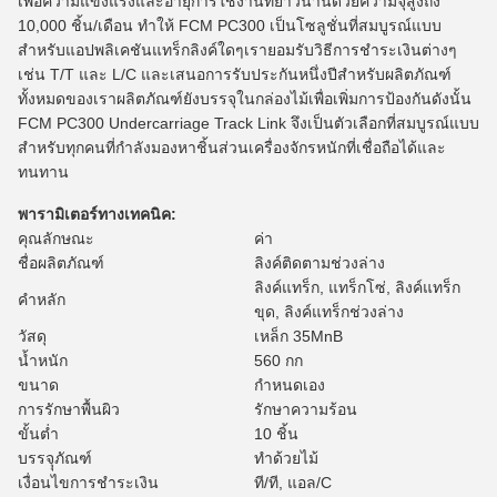
เพื่อความแข็งแรงและอายุการใช้งานที่ยาวนานด้วยความจุสูงถึง
10,000 ชิ้น/เดือน ทำให้ FCM PC300 เป็นโซลูชั่นที่สมบูรณ์แบบ
สำหรับแอปพลิเคชันแทร็กลิงค์ใดๆเรายอมรับวิธีการชำระเงินต่างๆ
เช่น T/T และ L/C และเสนอการรับประกันหนึ่งปีสำหรับผลิตภัณฑ์
ทั้งหมดของเราผลิตภัณฑ์ยังบรรจุในกล่องไม้เพื่อเพิ่มการป้องกันดังนั้น
FCM PC300 Undercarriage Track Link จึงเป็นตัวเลือกที่สมบูรณ์แบบ
สำหรับทุกคนที่กำลังมองหาชิ้นส่วนเครื่องจักรหนักที่เชื่อถือได้และ
ทนทาน
พารามิเตอร์ทางเทคนิค:
คุณลักษณะ
ค่า
ชื่อผลิตภัณฑ์
ลิงค์ติดตามช่วงล่าง
ลิงค์แทร็ก, แทร็กโซ่, ลิงค์แทร็ก
คำหลัก
ขุด, ลิงค์แทร็กช่วงล่าง
วัสดุ
เหล็ก 35MnB
น้ำหนัก
560 กก
ขนาด
กำหนดเอง
การรักษาพื้นผิว
รักษาความร้อน
ขั้นต่ำ
10 ชิ้น
บรรจุุภัณฑ์
ทำด้วยไม้
เงื่อนไขการชำระเงิน
ที/ที, แอล/C