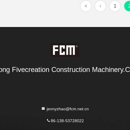
1
ng Fivecreation Construction Machinery.Co
jennyzhao@fcm.net.cn
86-138-53728022