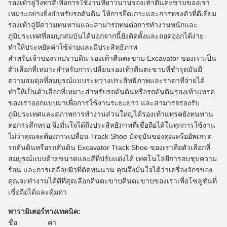
รองเท้าลู่วิ่งทาสีเพื่อการใช้งานที่ยาวนานรองเท้าตีนตะขาบของเรา
เหมาะอย่างยิ่งสำหรับรถดันดิน ให้การยึดเกาะและการทรงตัวที่ดีเยี่ยม
รองเท้าลู่มีความทนทานและสามารถทนต่อการทำงานหนักและ
ภูมิประเทศที่สมบุกสมบันได้นอกจากนี้ยังติดตั้งและถอดออกได้ง่าย
ทำให้ประหยัดค่าใช้จ่ายและมีประสิทธิภาพ
สำหรับเจ้าของรถปราบดิน รองเท้าตีนตะขาบ Excavator ของเราเป็น
ตัวเลือกที่เหมาะสำหรับการเปลี่ยนรองเท้าตีนตะขาบที่ชำรุดมันมี
ความสมดุลที่สมบูรณ์แบบระหว่างประสิทธิภาพและราคาที่จ่ายได้
ทำให้เป็นตัวเลือกที่เหมาะสำหรับรถดันดินหรือรถดันดินรองเท้าแทรค
ของเราออกแบบมาเพื่อการใช้งานระยะยาว และสามารถรองรับ
ภูมิประเทศและสภาพการทำงานส่วนใหญ่ได้รองเท้าแทรคยังทนทาน
ต่อการสึกหรอ จึงมั่นใจได้ถึงประสิทธิภาพที่เชื่อถือได้ในทุกการใช้งาน
ไม่ว่าคุณจะต้องการเปลี่ยน Track Shoe ปัจจุบันของคุณหรืออัพเกรด
รถดันดินหรือรถดันดิน Excavator Track Shoe ของเราคือตัวเลือกที่
สมบูรณ์แบบด้วยขนาดและสีที่ปรับแต่งได้ เทคโนโลยีการอบชุบความ
ร้อน และการเคลือบผิวที่ติดทนนาน คุณจึงมั่นใจได้ว่าเครื่องจักรของ
คุณจะทำงานได้ดีที่สุดเลือกตีนตะขาบตีนตะขาบของเราเพื่อโซลูชันที่
เชื่อถือได้และคุ้มค่า
พารามิเตอร์ทางเทคนิค:
ชื่อ
ค่า