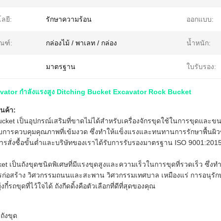
ลยี:
รักษาความร้อน
ออกแบบ:
ณฑ์:
กล่องไม้ / พาเลท / กล่อง
น้ำหนัก:
มาตรฐาน
ใบรับรอง:
ator กำลังแรงสูง Ditching Bucket Excavator Rock Bucket
นค้า:
cket เป็นอุปกรณ์เสริมที่ขาดไม่ได้สำหรับเครื่องจักรขุดใช้ในการขุดและข
บการควบคุมคุณภาพที่เข้มงวด ซึ่งทำให้แข็งแรงและทนทานการรักษาพื้นผิว
ารสั่งซื้อขั้นต่ำและบริษัทของเราได้รับการรับรองมาตรฐาน ISO 9001:2
et เป็นถังขุดชนิดพิเศษที่มีแรงขุดสูงและความเร็วในการขุดที่รวดเร็ว ซึ่ง
ก่อสร้าง วิศวกรรมถนนและสะพาน วิศวกรรมเทศบาล เหมืองแร่ การอนุรักษ์น้
กี๋รถขุดที่ไว้ใจได้ ถังกีดดิ้งคือตัวเลือกที่ดีที่สุดของคุณ
 ถังขุด