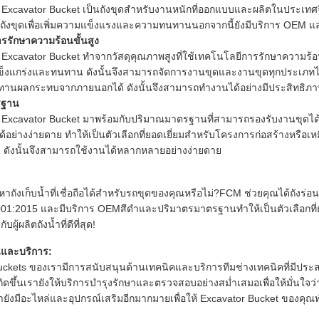
xcavator Bucket เป็นถังขุดสำหรับงานหนักที่ออกแบบและผลิตในประเทศจี
ันถังขุดเพื่อเพิ่มความแข็งแรงและความทนทานนอกจากนี้ยังมีบริการ OEM แ
รรักษาความร้อนขั้นสูง
xcavator Bucket ทำจากวัสดุคุณภาพสูงที่ใช้เทคโนโลยีการรักษาความร้อนข
แข็งแกร่งและทนทาน ดังนั้นจึงสามารถจัดการงานขุดและงานขุดทุกประเภทได
านผลกระทบจากภายนอกได้ ดังนั้นจึงสามารถทำงานได้อย่างมีประสิทธิภ
รฐาน
xcavator Bucket มาพร้อมกับปริมาณมาตรฐานที่สามารถรองรับงานขุดได้
อย่างง่ายดาย ทำให้เป็นตัวเลือกที่ยอดเยี่ยมสำหรับโครงการก่อสร้างหรือเห
ย ดังนั้นจึงสามารถใช้งานได้หลากหลายอย่างง่ายดาย
าถังเก็บน้ำที่เชื่อถือได้สำหรับรถขุดของคุณหรือไม่?FCM ช่วยคุณได้ถัง
001:2015 และมีบริการ OEMสีดำและปริมาตรมาตรฐานทำให้เป็นตัวเลือกที่ยอ
บผู้ผลิตถังน้ำที่ดีที่สุด!
นและบริการ:
uckets ของเรามีการสนับสนุนด้านเทคนิคและบริการทีมช่างเทคนิคที่มีป
กิดขึ้นเรายังให้บริการบำรุงรักษาและตรวจสอบอย่างสม่ำเสมอเพื่อให้มั่นใจว
ายังมีอะไหล่และอุปกรณ์เสริมอีกมากมายเพื่อให้ Excavator Bucket ของคุณ