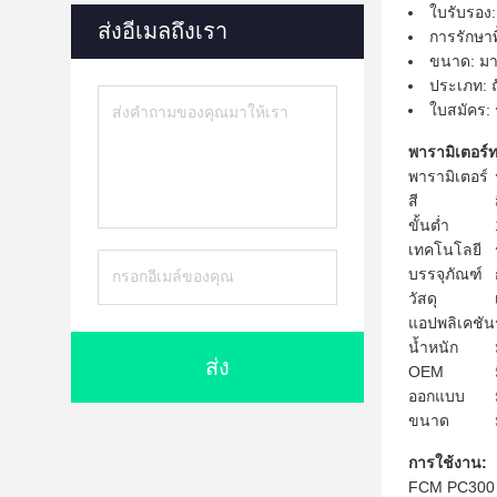
ใบรับรอง
ส่งอีเมลถึงเรา
การรักษาพื
ขนาด: ม
ประเภท: ถ
ใบสมัคร: 
พารามิเตอร์
พารามิเตอร์
สี
ขั้นต่ำ
เทคโนโลยี
บรรจุภัณฑ์
วัสดุ
แอปพลิเคชัน
น้ำหนัก
ส่ง
OEM
ออกแบบ
ขนาด
การใช้งาน:
FCM PC300 รถ