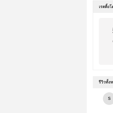
เรตติ้ง
รีวิวทั้
S