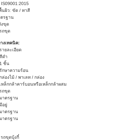
: IS09001:2015
้นผิว: ขัด / ทาสี
าตรฐาน
ังขุด
รถขุด
ทางเทคนิค:
รายละเอียด
สีดำ
1 ชิ้น
รักษาความร้อน
กล่องไม้ / พาเลท / กล่อง
เหล็กกล้าคาร์บอนหรือเหล็กกล้าผสม
รถขุด
มาตรฐาน
มีอยู่
มาตรฐาน
มาตรฐาน
ขุดบุ้งกี๋