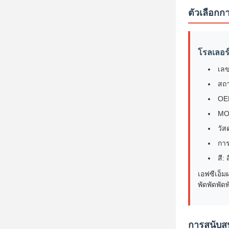
ตัวเลือกก
โรลเลอร
เลข
สถา
OEM
MO
วัส
การ
สี: 
เอฟซีเอ็ม
พัดพัดพัดพ
การสนับส