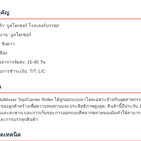
าคัญ
นค้า: บูลโดเซอร์ โรลเลอร์บรรทุก
งาน: บูลโดเซอร์
อ: ชิงดาว
หลือง
ลาการจัดส่ง: 15-45 วัน
ไขการชําระเงิน: T/T, L/C
น
lldozer Top/Carrier Roller ได้ถูกออกแบบมาโดยเฉพาะสําหรับอุตสาหกรรม
องลูกค้าสร้างเพื่อความทนทานและประสิทธิภาพสูงสุด, สินค้านี้มีประกัน 
นและสะพาน และการเก็บขยะการออกแบบที่หลากหลายของมันทําให้สามารถท
และการบรรทุกสินค้า
ยดเทคนิค