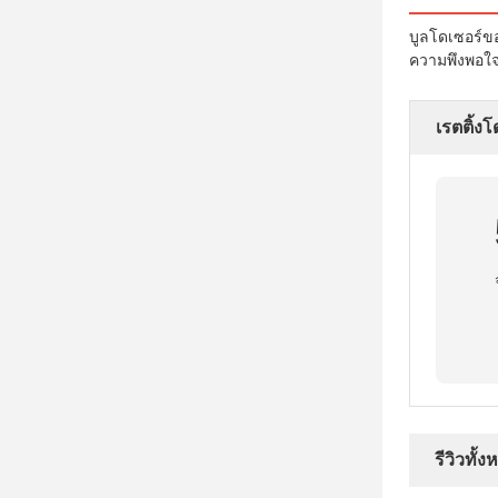
บูลโดเซอร์ขอ
ความพึงพอใจก
เรตติ้ง
รีวิวทั้