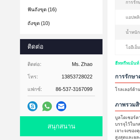
การรักษ
ฟันถังขุด
(16)
แอปพลิ
ถังขุด
(10)
น้ำหนัก
ติดต่อ
โออีเอ็ม
ฮีททรีทเม้น
ติดต่อ:
Ms. Zhao
การรักษา
โทร:
13853728022
แฟกซ์:
86-537-3167099
โรลเลอร์ด้าน
ภาพรวมสิ
บูลโดเซอร์คา
บรรจุไว้ในกล
สนุกสนาน
เจาะจงของคุณ
สูงสุดและผล