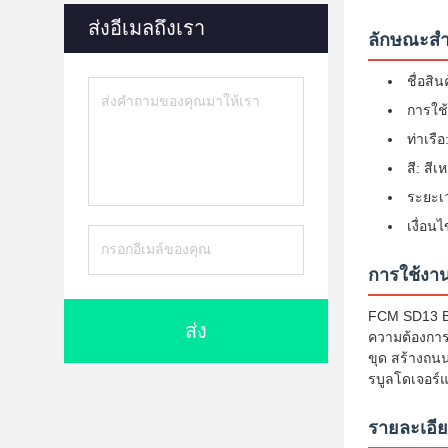
ส่งอีเมลถึงเรา
ลักษณะสํ
ชื่อสิ
การใช้
ท่าเรื
สี: สีเ
ระยะเว
เงื่อน
การใช้งา
FCM SD13 Bu
ส่ง
ความต้องการข
ขุด สร้างถน
รบูลโดเจอร์
รายละเอี