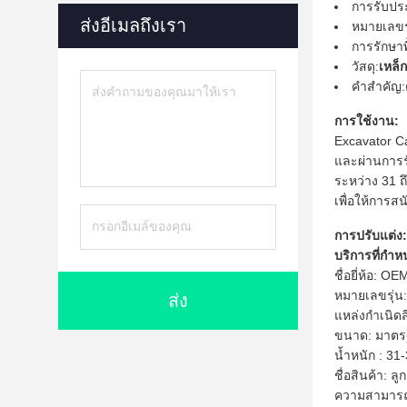
การรับประ
ส่งอีเมลถึงเรา
หมายเลขรุ
การรักษาพื
วัสดุ:
เหล็
คำสำคัญ:
การใช้งาน:
Excavator C
และผ่านการร
ระหว่าง 31 ถ
เพื่อให้การส
การปรับแต่ง:
บริการที่กำ
ชื่อยี่ห้อ: OE
หมายเลขรุ่น
ส่ง
แหล่งกำเนิดส
ขนาด: มาต
น้ำหนัก : 31
ชื่อสินค้า: ล
ความสามารถใ