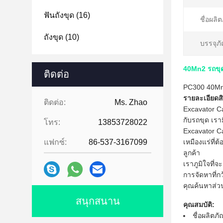
ฟันถังขุด
(16)
ชื่อผลิ
ถังขุด
(10)
บรรจุภั
40Mn2 รถขุด
ติดต่อ
PC300 40Mn2
รายละเอียดสิ
ติดต่อ:
Ms. Zhao
Excavator Ca
กับรถขุด เร
โทร:
13853728022
Excavator Ca
แฟกซ์:
86-537-3167099
เหมืองแร่ที
ลูกค้า
เราภูมิใจที่
การจัดหาที่ก
คุณค้นหาส่ว
สนุกสนาน
คุณสมบัติ:
ชื่อผลิตภั