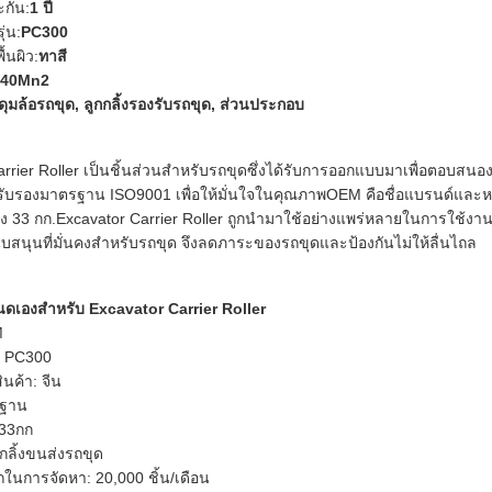
กัน:
1 ปี
่น:
PC300
้นผิว:
ทาสี
ก40Mn2
ดุมล้อรถขุด, ลูกกลิ้งรองรับรถขุด, ส่วนประกอบ
arrier Roller เป็นชิ้นส่วนสำหรับรถขุดซึ่งได้รับการออกแบบมาเพื่อตอบ
ับรองมาตรฐาน ISO9001 เพื่อให้มั่นใจในคุณภาพOEM คือชื่อแบรนด์และหมาย
ึง 33 กก.Excavator Carrier Roller ถูกนำมาใช้อย่างแพร่หลายในการใช้งา
นับสนุนที่มั่นคงสำหรับรถขุด จึงลดภาระของรถขุดและป้องกันไม่ให้ลื่นไถล
หนดเองสำหรับ Excavator Carrier Roller
M
: PC300
ินค้า: จีน
รฐาน
-33กก
ูกกลิ้งขนส่งรถขุด
นการจัดหา: 20,000 ชิ้น/เดือน