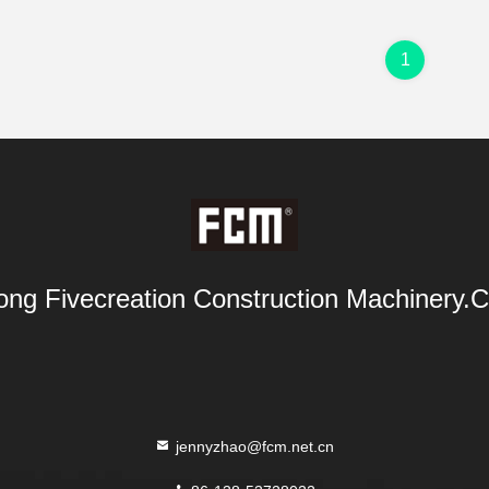
1
ng Fivecreation Construction Machinery.Co
jennyzhao@fcm.net.cn