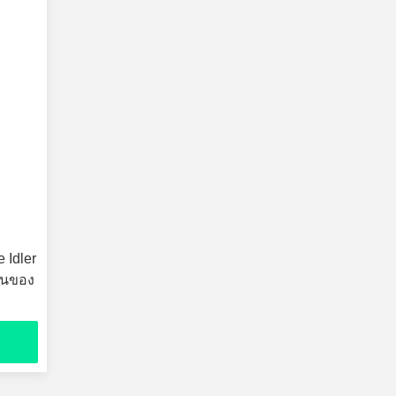
 Idler
อนของ