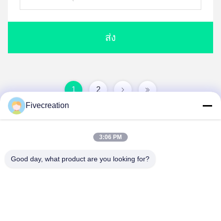
ส่ง
1
2
Fivecreation
3:06 PM
Good day, what product are you looking for?
Shandong Fivecreation Construction
Machinery.Co., Ltd.
jennyzhao@fcm.net.cn